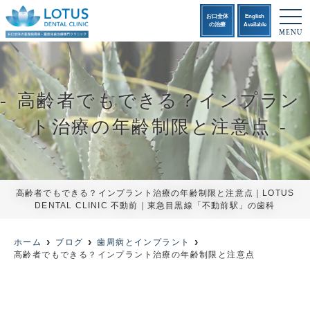
t
お口全体
English
o
の治療
Available
MENU
g
g
l
e
n
a
高齢者でもできる？インプラン
v
i
g
ト治療の年齢制限と注意点
a
t
i
o
n
高齢者でもできる？インプラント治療の年齢制限と注意点｜LOTUS
DENTAL CLINIC 不動前｜東急目黒線「不動前駅」の歯科
ホーム
ブログ
歯周病とインプラント
高齢者でもできる？インプラント治療の年齢制限と注意点