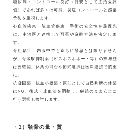
糖尿病：コントロール良好（目安として主治医評
価）であれば多くは可能。炎症コントロールと感染
予防を重視します。
心血管疾患・脳血管疾患：手術の安全性を最優先
に、主治医と連携して可否や麻酔方法を決定しま
す。
骨粗鬆症：内服中でも直ちに禁忌とは限りません
が、骨吸収抑制薬（ビスホスホネート等）の投与歴
は要確認。休薬の可否や術式選択は医科連携で慎重
に。
抗凝固薬・抗血小板薬：原則として自己判断の休薬
はNG。術式・止血法を調整し、継続のまま安全に
行う選択も検討します。
・2）顎骨の量・質