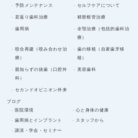
予防メンテナンス
セルフケアについて
若返り歯科治療
精密根管治療
歯周病
全顎治療（包括的歯科治
療）
咬合再建（咬み合わせ治
歯の移植（自家歯牙移
療）
植）
親知らずの抜歯（口腔外
美容歯科
科）
セカンドオピニオン外来
ブログ
医院環境
心と身体の健康
歯周病とインプラント
スタッフから
講演・学会・セミナー