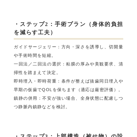
・ステップ2：手術プラン（身体的負担
を減らす工夫）
ガイドサージェリー：方向・深さを誘導し、切開量
や手術時間を短縮。
一回法／二回法の選択：粘膜の厚みや美観要求、清
掃性を踏まえて決定。
即時埋入・即時荷重：条件が整えば抜歯同日埋入や
早期の仮歯でQOLを保ちます（適応は厳密評価）。
鎮静の併用：不安が強い場合、全身状態に配慮しつ
つ静脈内鎮静などを検討。
・ステップ3：上部構造（被せ物）の設