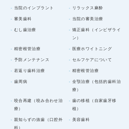
当院のインプラント
リラックス麻酔
審美歯科
当院の審美治療
むし歯治療
矯正歯科（インビザライ
ン）
精密根管治療
医療ホワイトニング
予防メンテナンス
セルフケアについて
若返り歯科治療
精密根管治療
歯周病
全顎治療（包括的歯科治
療）
咬合再建（咬み合わせ治
歯の移植（自家歯牙移
療）
植）
親知らずの抜歯（口腔外
美容歯科
科）