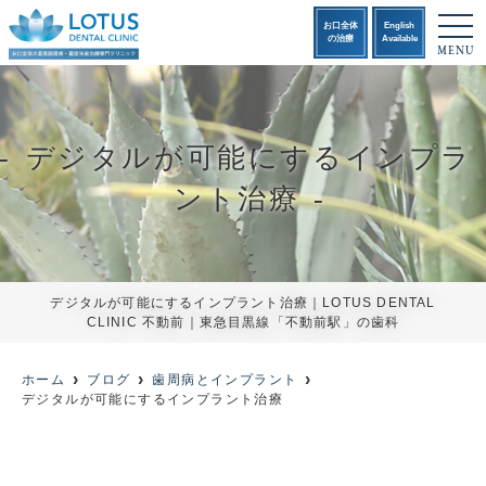
t
お口全体
English
o
の治療
Available
MENU
g
g
l
e
n
a
デジタルが可能にするインプラ
v
i
g
ント治療
a
t
i
o
n
デジタルが可能にするインプラント治療｜LOTUS DENTAL
CLINIC 不動前｜東急目黒線「不動前駅」の歯科
ホーム
ブログ
歯周病とインプラント
デジタルが可能にするインプラント治療