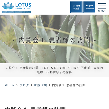
t
お口全体
English
o
の治療
Available
MENU
g
g
l
e
n
a
v
i
内覧会１ 患者様の訪問
g
a
t
i
o
n
内覧会１ 患者様の訪問｜LOTUS DENTAL CLINIC 不動前｜東急目
黒線「不動前駅」の歯科
ホーム
ブログ
医院環境
内覧会１ 患者様の訪問