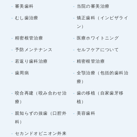
審美歯科
当院の審美治療
むし歯治療
矯正歯科（インビザライ
ン）
精密根管治療
医療ホワイトニング
予防メンテナンス
セルフケアについて
若返り歯科治療
精密根管治療
歯周病
全顎治療（包括的歯科治
療）
咬合再建（咬み合わせ治
歯の移植（自家歯牙移
療）
植）
親知らずの抜歯（口腔外
美容歯科
科）
セカンドオピニオン外来