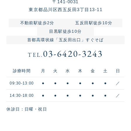
〒141-0031
東京都品川区西五反田3丁目13-11
不動前駅徒歩2分
五反田駅徒歩10分
目黒駅徒歩10分
首都高環状線「五反田出口」すぐそば
03-6420-3243
TEL.
診療時間
月
火
水
木
金
土
日
●
●
●
●
●
●
／
09:30-13:00
●
●
●
●
●
●
／
14:30-18:00
休診日：日曜・祝日