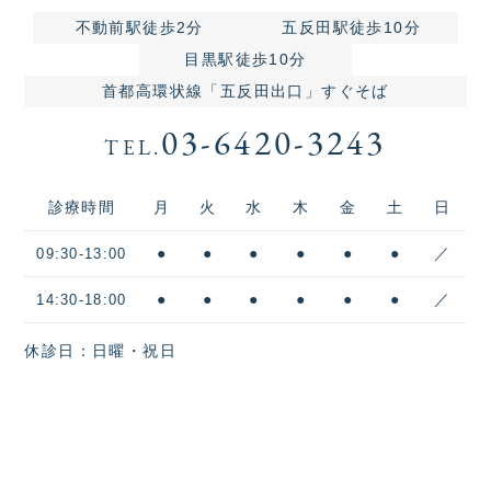
不動前駅徒歩2分
五反田駅徒歩10分
目黒駅徒歩10分
首都高環状線「五反田出口」すぐそば
03-6420-3243
TEL.
診療時間
月
火
水
木
金
土
日
●
●
●
●
●
●
／
09:30-13:00
●
●
●
●
●
●
／
14:30-18:00
休診日：日曜・祝日