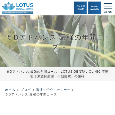
t
お口全体
English
o
の治療
Available
MENU
g
g
l
e
n
a
５Dアドバンス 最強の年間コー
v
i
g
ス
a
t
i
o
n
５Dアドバンス 最強の年間コース｜LOTUS DENTAL CLINIC 不動
前｜東急目黒線「不動前駅」の歯科
ホーム
ブログ
講演・学会・セミナー
５Dアドバンス 最強の年間コース